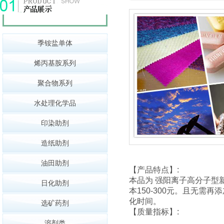
季铵盐单体
烯丙基胺系列
聚合物系列
水处理化学品
印染助剂
造纸助剂
油田助剂
【产品特点】:
本品为 强阳离子高分子型
日化助剂
本150-300元。且无
化时间。
选矿药剂
【质量指标】:
溶剂类