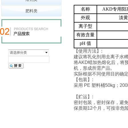
名称
AKD
专用阳
肥料类
外观
淡黄
离子型
有效含量
pH
值
【使用方法】:
请选择分类
建议将乳化剂用去离子水稀
将AKD蜡加热熔化后，将
机，形成所需产品。
实际根据不同使用目的确
【包装】:
采用 PE 塑料桶50kg；200
【贮运】:
密封包装，密封保存，避
保质期12个月，可按非危