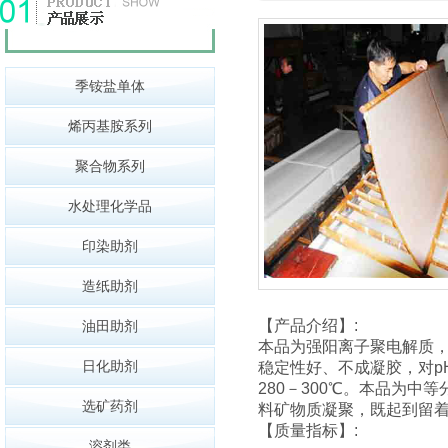
季铵盐单体
烯丙基胺系列
聚合物系列
水处理化学品
印染助剂
造纸助剂
【产品介绍】:
油田助剂
本品为强阳离子聚电解质
日化助剂
稳定性好、不成凝胶，对pH
280－300℃。本品为
选矿药剂
料矿物质凝聚，既起到留
【质量指标】:
溶剂类