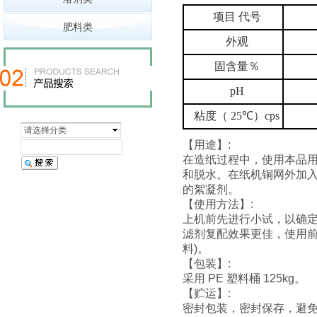
项目 代号
肥料类
外观
固含量％
pH
粘度（
25
℃）
cps
请选择分类
【用途】:
在造纸过程中，使用本品
和脱水。在纸机铜网外加
的絮凝剂。
【使用方法】:
上机前先进行小试，以确
滤剂复配效果更佳，使用前用
料)。
【包装】:
采用 PE 塑料桶 125kg。
【贮运】:
密封包装，密封保存，避