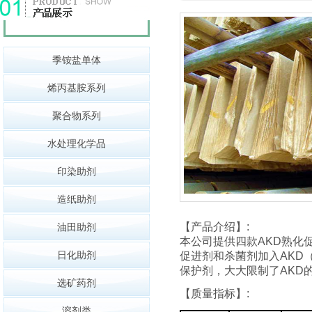
季铵盐单体
烯丙基胺系列
聚合物系列
水处理化学品
印染助剂
造纸助剂
【产品介绍】:
油田助剂
本公司提供四款AKD熟化
日化助剂
促进剂和杀菌剂加入AKD（
保护剂，大大限制了AKD
选矿药剂
【质量指标】:
溶剂类