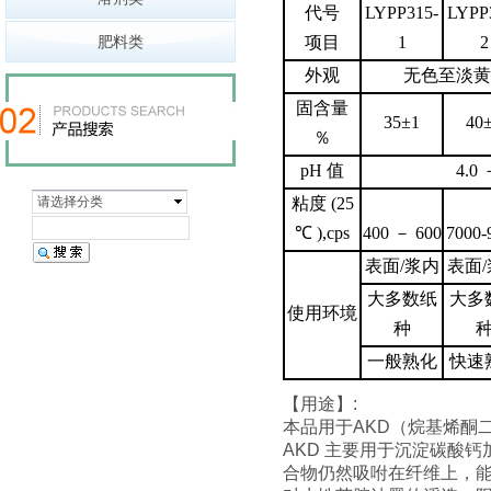
代号
LYPP315-
LYPP
肥料类
项目
1
2
外观
无色至淡黄
固含量
35
±
1
40
％
pH
值
4.0
请选择分类
粘度
(25
℃
),cps
400
－
600
7000-
表面
/
浆内
表面
/
大多数纸
大多
使用环境
种
一般熟化
快速
【用途】:
本品用于AKD（烷基烯酮
AKD 主要用于沉淀碳酸
合物仍然吸咐在纤维上，